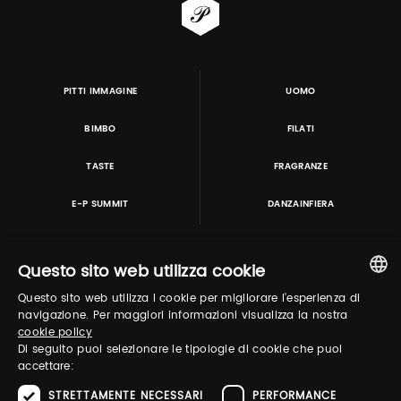
PITTI IMMAGINE
UOMO
BIMBO
FILATI
TASTE
FRAGRANZE
E-P SUMMIT
DANZAINFIERA
Questo sito web utilizza cookie
TUTORING & CONSULTING
Questo sito web utilizza i cookie per migliorare l'esperienza di
ITALIAN
navigazione. Per maggiori informazioni visualizza la nostra
cookie policy
ENGLISH
Di seguito puoi selezionare le tipologie di cookie che puoi
accettare:
STRETTAMENTE NECESSARI
PERFORMANCE
in collaborazione con: