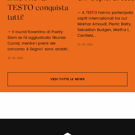
TESTO conquista
A TESTO hanno partecipato
tutti!
ospiti internazionali tra cui:
Mokhar Amoudi, Pierric Bailly,
Sebastian Budgen, Martha L.
Il round fiorentino di Poetry
Canfield,…
Slam se l’è aggiudicato Nicolas
Cunial, mentre i premi del
01.03.2026
concorso A Segno! sono andati…
03.03.2026
VEDI TUTTE LE NEWS