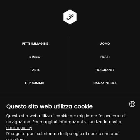
PITTI IMMAGINE
UOMO
BIMBO
FILATI
TASTE
FRAGRANZE
E-P SUMMIT
DANZAINFIERA
Questo sito web utilizza cookie
TUTORING & CONSULTING
Questo sito web utilizza i cookie per migliorare l'esperienza di
ITALIAN
navigazione. Per maggiori informazioni visualizza la nostra
cookie policy
ENGLISH
Di seguito puoi selezionare le tipologie di cookie che puoi
accettare: